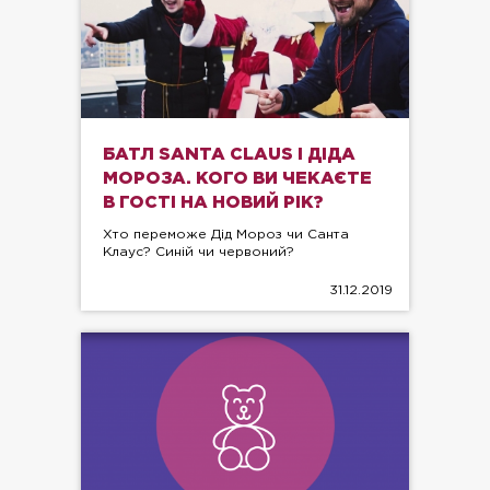
БАТЛ SANTA CLAUS І ДІДА
МОРОЗА. КОГО ВИ ЧЕКАЄТЕ
В ГОСТІ НА НОВИЙ РІК?
Хто переможе Дід Мороз чи Санта
Клаус? Синій чи червоний?
31.12.2019