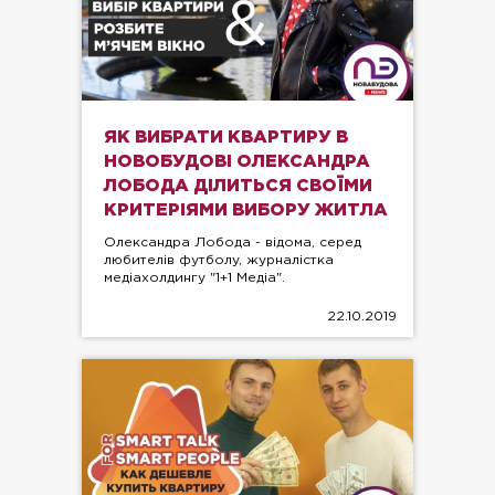
ЯК ВИБРАТИ КВАРТИРУ В
НОВОБУДОВІ ОЛЕКСАНДРА
ЛОБОДА ДІЛИТЬСЯ СВОЇМИ
КРИТЕРІЯМИ ВИБОРУ ЖИТЛА
Олександра Лобода - відома, серед
любителів футболу, журналістка
медіахолдингу "1+1 Медіа".
22.10.2019